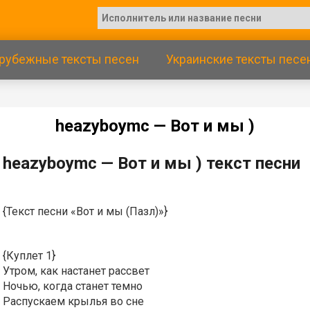
рубежные тексты песен
Украинские тексты песе
​hеаzybоymс — Вoт и мы )
​hеаzybоymс — Вoт и мы ) текст песни
{Текст песни «Вот и мы (Пазл)»}
{Куплет 1}
Утром, как настанет рассвет
Ночью, когда станет темно
Распускаем крылья во сне