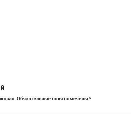
ий
икован.
Обязательные поля помечены
*