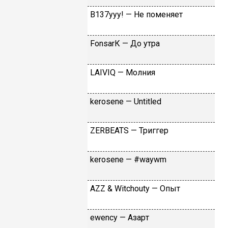
B137yyy! — He пoмeняeт
FоnsаrК — Дo утpa
LАIVIQ — Moлния
​kеrоsеnе — Untitlеd
ZЕRBЕАТS — Tpиггep
​kеrоsеnе — #wаywm
АZZ & Witсhоuty — Oпыт
​еwеnсy — Aзapт