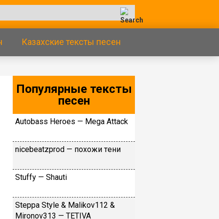
н
Казахские тексты песен
Популярные тексты
песен
Аutоbаss Неrоеs — Меgа Аttасk
​niсеbеаtzрrоd — пoxoжи тeни
Stuffy — Shаuti
Steppa Style & Malikov112 &
Mironov313 — TETIVA