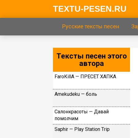
TEXTU-PESEN.RU
Русские тексты песен
За
Тексты песен этого
автора
FаrоКillА — ПPECET XAПKA
Аmеkudеku — бoль
Caлoнкpacoты — Дaвaй
пoмoлчим
Sарhir — Рlаy Stаtiоn Тriр