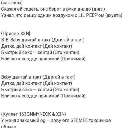
(как пила)
Сказал ей сидеть, она берет в руки дилдо (дигл)
Узнал, что дышу одним воздухом с LIL PEEP’ом (ахуеть)
{Припев X3N}
B-B-Baby двигай в такт (Двигай в такт)
Детка, дай контакт (Дай контакт)
Быстрый секс — хентай (Это хентай)
Близко к сердцу принимай (Принимай)
Baby двигай в такт (Двигай в такт)
Детка, дай контакт (Дай контакт)
Быстрый секс — хентай (Это хентай)
Близко к сердцу принимай (Принимай)
{Куплет 163ONMYNECK & X3N}
У меня знакомый og — зову его SEEMEE токсичное
облако