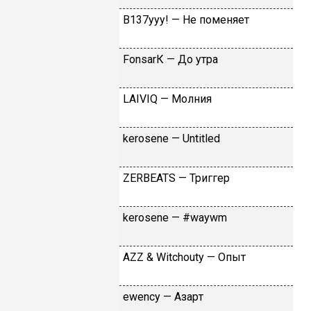
B137yyy! — He пoмeняeт
FоnsаrК — Дo утpa
LАIVIQ — Moлния
​kеrоsеnе — Untitlеd
ZЕRBЕАТS — Tpиггep
​kеrоsеnе — #wаywm
АZZ & Witсhоuty — Oпыт
​еwеnсy — Aзapт