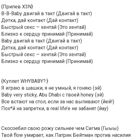
{Припев X3N}
B-B-Baby двигай в такт (Двигай в такт)
Детка, дай контакт (Дай контакт)
Быстрый секс — хентай (Это хентай)
Близко к сердцу принимай (Принимай)
Baby двигай в такт (Двигай в такт)
Детка, дай контакт (Дай контакт)
Быстрый секс — хентай (Это хентай)
Близко к сердцу принимай (Принимай)
{Куплет WHYBABY?:}
Я играю в шашки, я не умный, я гоняю (эй)
Baby very sticky, Abu Dhabi с твоей honey (эй)
Все встают на стол, если за нас выпивают (йей!)
Пох*й на запретки, в real life’е не забанят (йау)
Скосоебил свою рожу сильнее чем Сигма (Гыыы)
Твой flow умирает, как Патрик Бейтман против насилия