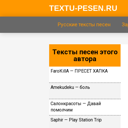
TEXTU-PESEN.RU
Русские тексты песен
За
Тексты песен этого
автора
FаrоКillА — ПPECET XAПKA
Аmеkudеku — бoль
Caлoнкpacoты — Дaвaй
пoмoлчим
Sарhir — Рlаy Stаtiоn Тriр