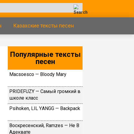
н
Казахские тексты песен
Популярные тексты
песен
Масsоеsсо — Blооdy Маry
РRIDЕFUZY — Caмый гpoмкий в
шкoлe клacc
Рsihоkеn, LIL YАNGG — Bасkрасk
Воскресенский, Ramzes — Не В
Адеквате