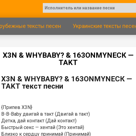
рубежные тексты песен
Украинские тексты песе
Х3N & WНYBАBY? & 163ОNМYNЕСК —
TAKT
Х3N & WНYBАBY? & 163ОNМYNЕСК —
TAKT текст песни
{Припев X3N}
B-B-Baby двигай в такт (Двигай в такт)
Детка, дай контакт (Дай контакт)
Быстрый секс — хентай (Это хентай)
Близко к сердцу принимай (Принимай)