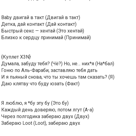
Baby двигай в такт (Двигай в такт)
Детка, дай контакт (Дай контакт)
Быстрый секс — хентай (Это хентай)
Близко к сердцу принимай (Принимай)
{Куплет X3N}
Думала, забуду тебя? (Чё?) Но, не… них*я (На*бал)
Гоню по Аль-Фараби, заставляю тебя дать
И я пьяный снова, что ты хочешь там сказать? (Я)
Даю клятву что буду юзать (Факт)
Я люблю, я *бу эту бу (Это бу)
Каждый день доверяю, потом лгут (А-а)
Через полгодика забераю двух (Двух)
Забераю Loot (Loot), забераю двух