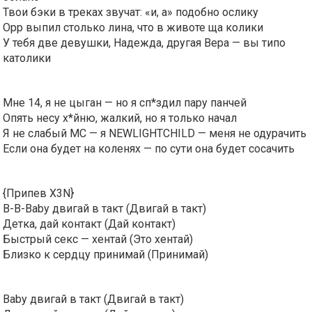
Твои бэки в треках звучат: «и, а» подобно ослику
Opp выпил столько лина, что в животе ща колики
У тебя две девушки, Надежда, другая Вера — вы типо
католики
Мне 14, я не цыган — но я сп*здил пару панчей
Опять несу х*йню, жалкий, но я только начал
Я не слабый MC — я NEWLIGHTCHILD — меня не одурачить
Если она будет на коленях — по сути она будет сосачить
{Припев X3N}
B-B-Baby двигай в такт (Двигай в такт)
Детка, дай контакт (Дай контакт)
Быстрый секс — хентай (Это хентай)
Близко к сердцу принимай (Принимай)
Baby двигай в такт (Двигай в такт)