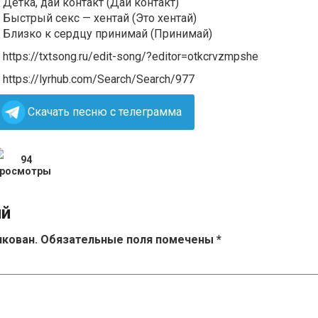
Детка, дай контакт (Дай контакт)
Быстрый секс — хентай (Это хентай)
Близко к сердцу принимай (Принимай)
https://txtsong.ru/edit-song/?editor=otkcrvzmpshe
https://lyrhub.com/Search/Search/977
Скачать песню с телеграмма
94
ий
икован.
Обязательные поля помечены
*