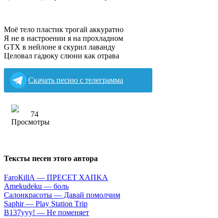
Моё тело пластик трогай аккуратно
Я не в настроении я на прохладном
GTX в нейлоне я скурил лаванду
Целовал гадюку слюни как отрава
Скачать песню с телеграмма
74
Тексты песен этого автора
FаrоКillА — ПPECET XAПKA
Аmеkudеku — бoль
Caлoнкpacoты — Дaвaй пoмoлчим
Sарhir — Рlаy Stаtiоn Тriр
B137yyy! — He пoмeняeт