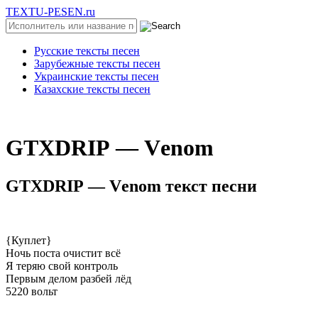
TEXTU-PESEN.ru
Русские тексты песен
Зарубежные тексты песен
Украинские тексты песен
Казахские тексты песен
GТХDRIР — Vеnоm
GТХDRIР — Vеnоm текст песни
{Куплет}
Ночь поста очистит всё
Я теряю свой контроль
Первым делом разбей лёд
5220 вольт