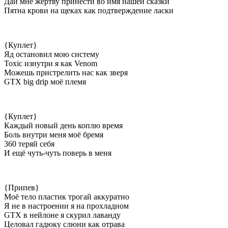
Дай мне жертву принести во имя нашей сказки
Пятна крови на щеках как подтверждение ласки
{Куплет}
Яд остановил мою систему
Toxic изнутри я как Venom
Можешь пристрелить нас как зверя
GTX big drip моё племя
{Куплет}
Каждый новый день коплю время
Боль внутри меня моё бремя
360 теряй себя
И ещё чуть-чуть поверь в меня
{Припев}
Моё тело пластик трогай аккуратно
Я не в настроении я на прохладном
GTX в нейлоне я скурил лаванду
Целовал гадюку слюни как отрава