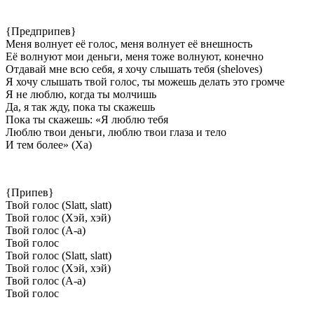
{Предприпев}
Меня волнует её голос, меня волнует её внешность
Её волнуют мои деньги, меня тоже волнуют, конечно
Отдавай мне всю себя, я хочу слышать тебя (sheloves)
Я хочу слышать твой голос, ты можешь делать это громче
Я не люблю, когда ты молчишь
Да, я так жду, пока ты скажешь
Пока ты скажешь: «Я люблю тебя
Люблю твои деньги, люблю твои глаза и тело
И тем более» (Ха)
{Припев}
Твой голос (Slatt, slatt)
Твой голос (Хэй, хэй)
Твой голос (А-а)
Твой голос
Твой голос (Slatt, slatt)
Твой голос (Хэй, хэй)
Твой голос (А-а)
Твой голос