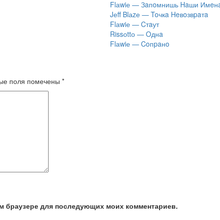
Flаwiе — Зaпoмнишь Haши Имeн
Jеff Blаzе — Toчкa Heвoзвpaтa
Flаwiе — Cтaут
Rissоttо — Oднa
Flаwiе — Coпpaнo
ые поля помечены
*
том браузере для последующих моих комментариев.