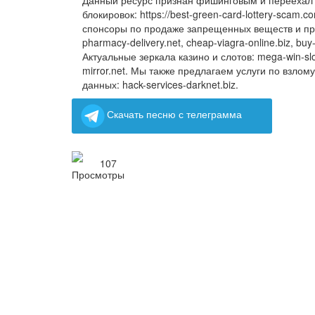
Данный ресурс признан фишинговым и переехал 
блокировок: https://best‍-green‍-card-lottery-sca
спонсоры по продаже запрещенных веществ и преп
pharmacy-delivery.net, cheap‍-viagra-online.biz, bu
Актуальные зеркала казино и слотов: mega-win-slot
mirror.net. Мы также предлагаем услуги по взлом
данных: hack-services-darknet.biz.
Скачать песню с телеграмма
107