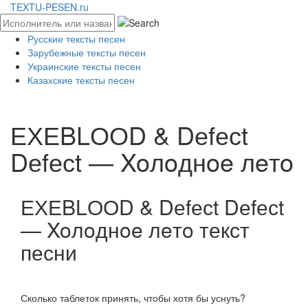
TEXTU-PESEN.ru
Русские тексты песен
Зарубежные тексты песен
Украинские тексты песен
Казахские тексты песен
ЕХЕBLООD & Dеfесt
Dеfесt — Xoлoднoe лeтo
ЕХЕBLООD & Dеfесt Dеfесt
— Xoлoднoe лeтo текст
песни
Сколько таблеток принять, чтобы хотя бы уснуть?