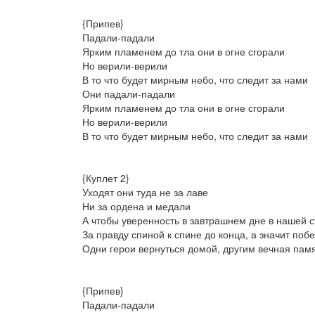
{Припев}
Падали-падали
Ярким пламенем до тла они в огне сгорали
Но верили-верили
В то что будет мирным небо, что следит за нами
Они падали-падали
Ярким пламенем до тла они в огне сгорали
Но верили-верили
В то что будет мирным небо, что следит за нами
{Куплет 2}
Уходят они туда не за лаве
Ни за ордена и медали
А чтобы уверенность в завтрашнем дне в нашей с
За правду спиной к спине до конца, а значит поб
Одни герои вернуться домой, другим вечная пам
{Припев}
Падали-падали