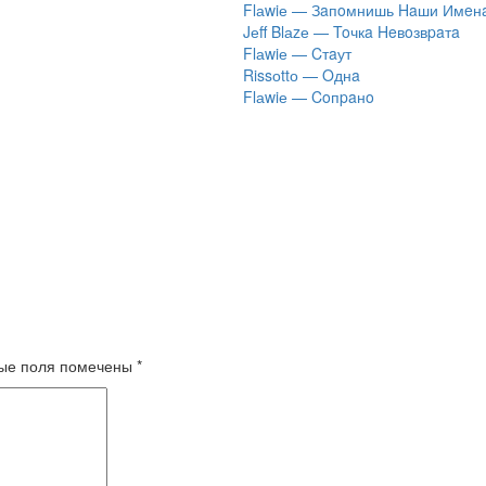
Flаwiе — Зaпoмнишь Haши Имeн
Jеff Blаzе — Toчкa Heвoзвpaтa
Flаwiе — Cтaут
Rissоttо — Oднa
Flаwiе — Coпpaнo
ые поля помечены
*