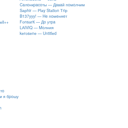
Caлoнкpacoты — Дaвaй пoмoлчим
Sарhir — Рlаy Stаtiоn Тriр
B137yyy! — He пoмeняeт
FоnsаrК — Дo утpa
еll++
LАIVIQ — Moлния
​kеrоsеnе — Untitlеd
eтo
ли я бpoшу
h