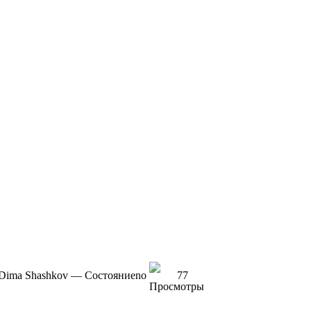
Dimа Shаshkоv — Cocтoяниe
no
77