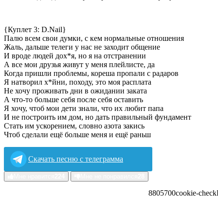
{Куплет 3: D.Nail}
Палю всем свои думки, с кем нормальные отношения
Жаль, дальше телеги у нас не заходит общение
И вроде людей дох*я, но я на отстранении
А все мои друзья живут у меня плейлисте, да
Когда пришли проблемы, кореша пропали с радаров
Я натворил х*йни, походу, это моя расплата
Не хочу проживать дни в ожидании заката
А что-то больше себя после себя оставить
Я хочу, чтоб мои дети знали, что их любит папа
И не построить им дом, но дать правильный фундамент
Стать им ускорением, словно азота закись
Чтоб сделали ещё больше меня и ещё раньш
Скачать песню с телеграмма
Мне нравится
224
Мне не понравился
28
88057
0
0
cookie-check