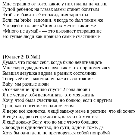
Мне страшно от того, какие у них планы на жизнь
Тупой ребёнок на глазах мамы станет богатым
Чтобы избавить её от ожидания зарплаты
Если ты broke, запомни, я когда то был таким же
У людей в голове х*йня и их мечты такие же
«Много не думай» — это вызывает отвращение
Но тупые люди как правило самые счастливые
{Куплет 2: D.Nail}
Думал, что понял себя, когда было девятнадцать
Мне скоро двадцать я вахуе как с тех пор поменялся
Бывшая девушка видела в разных состояниях
Теперь её нет рядом хочу нажить состояние
Baby, мы разные люди
Осознавание пришло спустя 2 года любви
Я не устану тебя вспоминать, это моя жизнь
Хочу, чтоб была счастлива, но больно, если с другим
Трэп, как спасение от одиночества
Я верю всё кончится, я ещё закажу маме в рестике, что ей хочет
Я ещё подарю сестре жизнь, какую ей хочется
Я ещё докажу Богу, что во мне что-то большее
Свобода и одиночество, по сути, одно и тоже, да
Хотя бы один день не претворяться собой попробуй