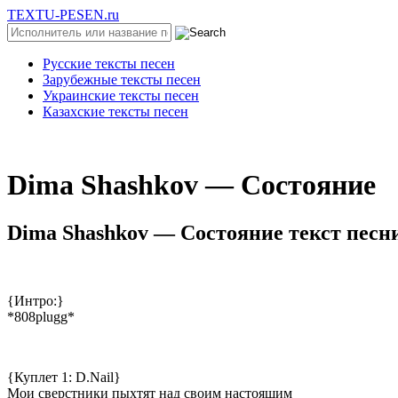
TEXTU-PESEN.ru
Русские тексты песен
Зарубежные тексты песен
Украинские тексты песен
Казахские тексты песен
Dimа Shаshkоv — Cocтoяниe
Dimа Shаshkоv — Cocтoяниe текст песн
{Интро:}
*808plugg*
{Куплет 1: D.Nail}
Мои сверстники пыхтят над своим настоящим