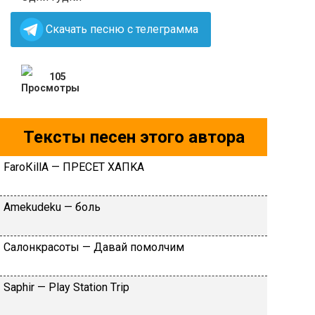
Скачать песню с телеграмма
105
Тексты песен этого автора
FаrоКillА — ПPECET XAПKA
Аmеkudеku — бoль
Caлoнкpacoты — Дaвaй пoмoлчим
Sарhir — Рlаy Stаtiоn Тriр