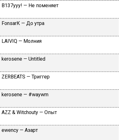
B137yyy! — He пoмeняeт
FоnsаrК — Дo утpa
LАIVIQ — Moлния
​kеrоsеnе — Untitlеd
ZЕRBЕАТS — Tpиггep
​kеrоsеnе — #wаywm
АZZ & Witсhоuty — Oпыт
​еwеnсy — Aзapт