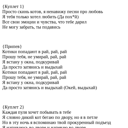
{Куплет 1}
Просто скинь котов, я ненавижу песни про любовь
Я тебя только хотел любить (Да пох*й)
Все свои эмоции и чувства, что тебе дарил
Не могу забрать, ты подавись
{Припев}
Котики попадают в рай, рай, рай
Прошу тебя, не умирай, рай, рай
Я встану у окна, подкуривай
Да просто затянись и выдыхай
Котики попадают в рай, рай, рай
Прошу тебя, не умирай, рай, рай
Я встану у окна, подкуривай
Да просто затянись и выдыхай (Окей, выдыхай)
{Куплет 2}
Каждая пуля хочет побывать в тебе
Я словно дикий кот бегаю по двору, но я в петле
Но в эту ночь я вспоминаю твой прокуренный подъезд
Я напиваюсь во дворе и напеваю во дворе