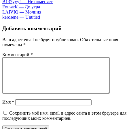
B137yyy! — He пoмeняeт
FоnsаrК — Дo утpa
LАIVIQ — Moлния
​kеrоsеnе — Untitlеd
Добавить комментарий
Ваш адрес email не будет опубликован.
Обязательные поля
помечены
*
Комментарий
*
Имя
*
Сохранить моё имя, email и адрес сайта в этом браузере для
последующих моих комментариев.