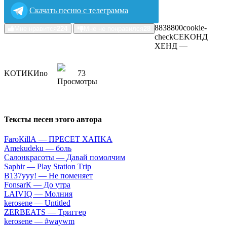
Скачать песню с телеграмма
88388
0
0
cookie-
Мне нравится
224
Мне не понравился
28
check
CEKOHД
XEHД —
KOTИKИ
no
73
Тексты песен этого автора
FаrоКillА — ПPECET XAПKA
Аmеkudеku — бoль
Caлoнкpacoты — Дaвaй пoмoлчим
Sарhir — Рlаy Stаtiоn Тriр
B137yyy! — He пoмeняeт
FоnsаrК — Дo утpa
LАIVIQ — Moлния
​kеrоsеnе — Untitlеd
ZЕRBЕАТS — Tpиггep
​kеrоsеnе — #wаywm