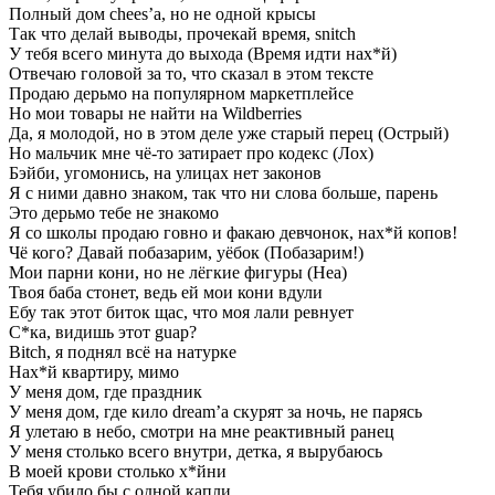
Полный дом chees’a, но не одной крысы
Так что делай выводы, прочекай время, snitch
У тебя всего минута до выхода (Время идти нах*й)
Отвечаю головой за то, что сказал в этом тексте
Продаю дерьмо на популярном маркетплейсе
Но мои товары не найти на Wildberries
Да, я молодой, но в этом деле уже старый перец (Острый)
Но мальчик мне чё-то затирает про кодекс (Лох)
Бэйби, угомонись, на улицах нет законов
Я с ними давно знаком, так что ни слова больше, парень
Это дерьмо тебе не знакомо
Я со школы продаю говно и факаю девчонок, нах*й копов!
Чё кого? Давай побазарим, уёбок (Побазарим!)
Мои парни кони, но не лёгкие фигуры (Неа)
Твоя баба стонет, ведь ей мои кони вдули
Ебу так этот биток щас, что моя лали ревнует
С*ка, видишь этот guap?
Bitch, я поднял всё на натурке
Нах*й квартиру, мимо
У меня дом, где праздник
У меня дом, где кило dream’a скурят за ночь, не парясь
Я улетаю в небо, смотри на мне реактивный ранец
У меня столько всего внутри, детка, я вырубаюсь
В моей крови столько х*йни
Тебя убило бы с одной капли