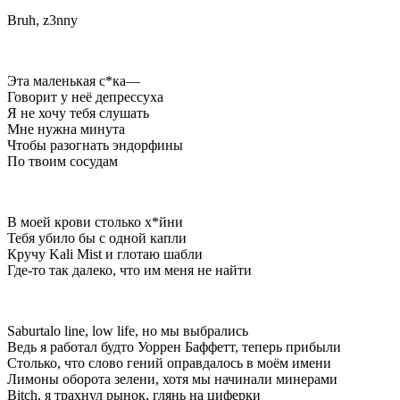
Bruh, z3nny
Эта маленькая с*ка—
Говорит у неё депрессуха
Я не хочу тебя слушать
Мне нужна минута
Чтобы разогнать эндорфины
По твоим сосудам
В моей крови столько х*йни
Тебя убило бы с одной капли
Кручу Kali Mist и глотаю шабли
Где-то так далеко, что им меня не найти
Saburtalo line, low life, но мы выбрались
Ведь я работал будто Уоррен Баффетт, теперь прибыли
Столько, что слово гений оправдалось в моём имени
Лимоны оборота зелени, хотя мы начинали минерами
Bitch, я трахнул рынок, глянь на циферки