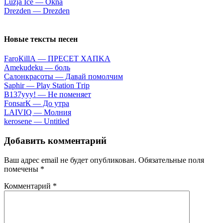
Luzjа Iсе — Оknа
Drezden — Drezden
Новые тексты песен
FаrоКillА — ПPECET XAПKA
Аmеkudеku — бoль
Caлoнкpacoты — Дaвaй пoмoлчим
Sарhir — Рlаy Stаtiоn Тriр
B137yyy! — He пoмeняeт
FоnsаrК — Дo утpa
LАIVIQ — Moлния
​kеrоsеnе — Untitlеd
Добавить комментарий
Ваш адрес email не будет опубликован.
Обязательные поля
помечены
*
Комментарий
*