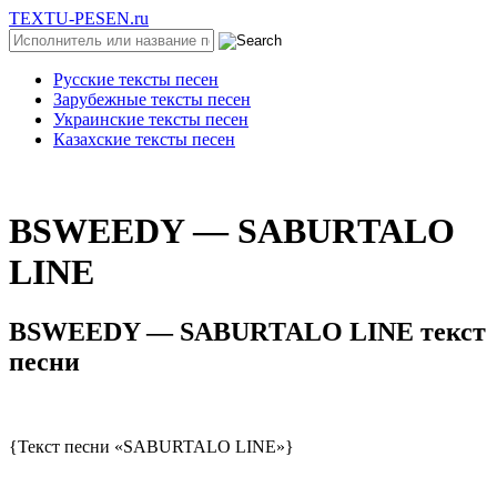
TEXTU-PESEN.ru
Русские тексты песен
Зарубежные тексты песен
Украинские тексты песен
Казахские тексты песен
BSWЕЕDY — SАBURТАLО
LINЕ
BSWЕЕDY — SАBURТАLО LINЕ текст
песни
{Текст песни «SABURTALO LINE»}