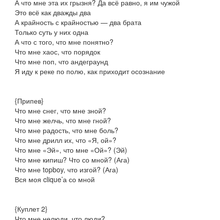
А что мне эта их грызня? Да всё равно, я им чужой
Это всё как дважды два
А крайность с крайностью — два брата
Только суть у них одна
А что с того, что мне понятно?
Что мне хаос, что порядок
Что мне поп, что андеграунд
Я иду к реке по полю, как приходит осознание
{Припев}
Что мне снег, что мне зной?
Что мне желчь, что мне гной?
Что мне радость, что мне боль?
Что мне дрилл их, что «Я, ой»?
Что мне «Эй», что мне «Ой»? (Эй)
Что мне кипиш? Что со мной? (Ага)
Что мне topboy, что изгой? (Ага)
Вся моя clique’а со мной
{Куплет 2}
Что мне нелюди, что люди?