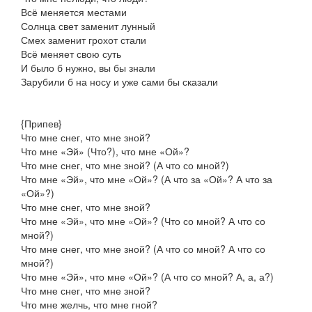
Всё меняется местами
Солнца свет заменит лунный
Смех заменит грохот стали
Всё меняет свою суть
И было б нужно, вы бы знали
Зарубили б на носу и уже сами бы сказали
{Припев}
Что мне снег, что мне зной?
Что мне «Эй» (Что?), что мне «Ой»?
Что мне снег, что мне зной? (А что со мной?)
Что мне «Эй», что мне «Ой»? (А что за «Ой»? А что за
«Ой»?)
Что мне снег, что мне зной?
Что мне «Эй», что мне «Ой»? (Что со мной? А что со
мной?)
Что мне снег, что мне зной? (А что со мной? А что со
мной?)
Что мне «Эй», что мне «Ой»? (А что со мной? А, а, а?)
Что мне снег, что мне зной?
Что мне желчь, что мне гной?