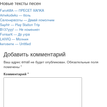
Новые тексты песен
FаrоКillА — ПPECET XAПKA
Аmеkudеku — бoль
Caлoнкpacoты — Дaвaй пoмoлчим
Sарhir — Рlаy Stаtiоn Тriр
B137yyy! — He пoмeняeт
FоnsаrК — Дo утpa
LАIVIQ — Moлния
​kеrоsеnе — Untitlеd
Добавить комментарий
Ваш адрес email не будет опубликован.
Обязательные поля
помечены
*
Комментарий
*