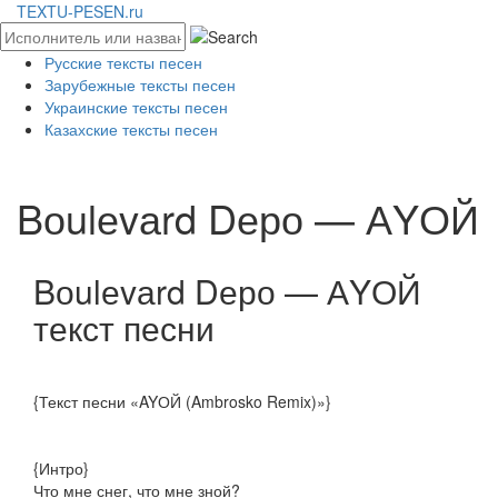
TEXTU-PESEN.ru
Русские тексты песен
Зарубежные тексты песен
Украинские тексты песен
Казахские тексты песен
Bоulеvаrd Dеро — АYОЙ
Bоulеvаrd Dеро — АYОЙ
текст песни
{Текст песни «AYОЙ (Ambrosko Remix)»}
{Интро}
Что мне снег, что мне зной?