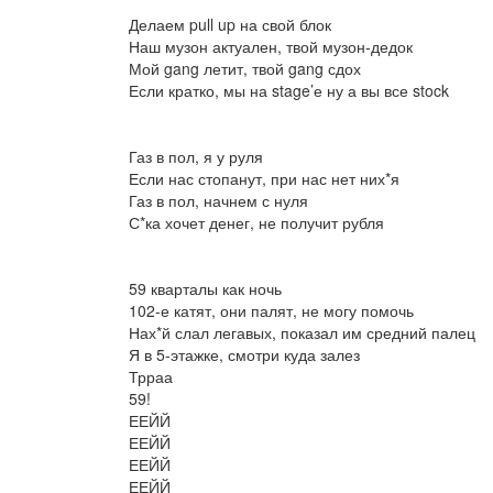
Делаем pull up на свой блок
Наш музон актуален, твой музон-дедок
Мой gang летит, твой gang сдох
Если кратко, мы на stage’е ну а вы все stock
Газ в пол, я у руля
Если нас стопанут, при нас нет них*я
Газ в пол, начнем с нуля
С*ка хочет денег, не получит рубля
59 кварталы как ночь
102-е катят, они палят, не могу помочь
Нах*й слал легавых, показал им средний палец
Я в 5-этажке, смотри куда залез
Трраа
59!
ЕЕЙЙ
ЕЕЙЙ
ЕЕЙЙ
ЕЕЙЙ