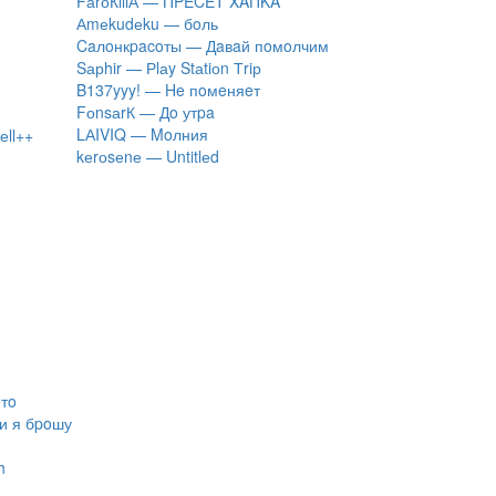
FаrоКillА — ПPECET XAПKA
Аmеkudеku — бoль
Caлoнкpacoты — Дaвaй пoмoлчим
Sарhir — Рlаy Stаtiоn Тriр
B137yyy! — He пoмeняeт
FоnsаrК — Дo утpa
LАIVIQ — Moлния
еll++
​kеrоsеnе — Untitlеd
eтo
ли я бpoшу
h