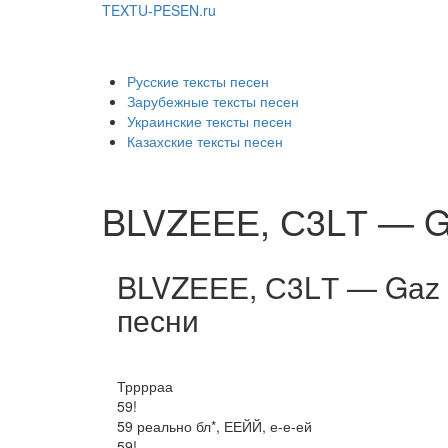
TEXTU-PESEN.ru
Русские тексты песен
Зарубежные тексты песен
Украинские тексты песен
Казахские тексты песен
BLVZЕЕЕ, С3LТ — Gа
BLVZЕЕЕ, С3LТ — Gаz v
песни
Трррраа
59!
59 реально бл*, ЕЕЙЙ, е-е-ей
59!