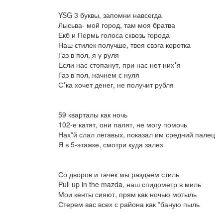
YSG 3 буквы, запомни навсегда
Лысьва- мой город, там моя братва
Екб и Пермь голоса сквозь города
Наш стилек получше, твоя свэга коротка
Газ в пол, я у руля
Если нас стопанут, при нас нет них*я
Газ в пол, начнем с нуля
С*ка хочет денег, не получит рубля
59 кварталы как ночь
102-е катят, они палят, не могу помочь
Нах*й слал легавых, показал им средний палец
Я в 5-этажке, смотри куда залез
Со дворов и тачек мы раздаем стиль
Pull up in the mazda, наш спидометр в миль
Мои кенты сияют, прям как ночью мотыль
Стерем вас всех с района как *баную пыль