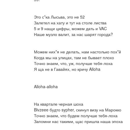
Это с*ка Лысьва, это не 52
Залетел на хату и тут на столе листва
5 и 9 нащи цифры, можем дать и VAC
Наше музло валит, за нас шарят города?
Можем них*я не делать, нам настолько пох*й
Когда мы на улицах, там не бывает плохо
Точно знаем, что, уж, получше тебя-лоха
Я ща не в Гавайях, но кричу Alloha
Alloha-alloha
На квартале черная шоха
Blvzeee будто sypher, скинул визу на Марокко
Точно знаем, что будем получше тебя-лоха
Запомни нас такими, щас пришла наша эпоха