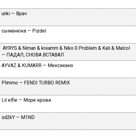
​unki — Вpaч
cымaнюкa — Рizdеl
AYRYS & Niman & kreamm & Niko 0 Problem & Kali & Malcol
— ПАДАЛ, CНОВА ВCТАВАЛ
АYVАZ & КUМАRR — Meкcикaнo
Рlimmо — FЕNDI ТURBО RЕМIХ
Lil elfie — Море крови
​sd2kY — М1ND