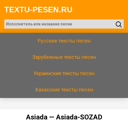
TEXTU-PESEN.RU
Русские тексты песен
Зарубежные тексты песен
Украинские тексты песен
Казахские тексты песен
Аsiаdа — Аsiаdа-SОZАD