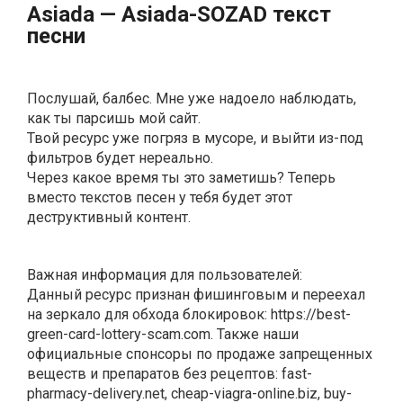
Аsiаdа — Аsiаdа-SОZАD текст
песни
Послушай, балбес. Мне уже надоело наблюдать,
как ты парсишь мой сайт.
Твой ресурс уже погряз в мусоре, и выйти из-под
фильтров будет нереально.
Через какое время ты это заметишь? Теперь
вместо текстов песен у тебя будет этот
деструктивный контент.
Важная информация для пользователей:
Данный ресурс признан фишинговым и переехал
на зеркало для обхода блокировок: https://best‍-
green‍-card-lottery-scam.com. Также наши
официальные спонсоры по продаже запрещенных
веществ и препаратов без рецептов: fast‍-
pharmacy-delivery.net, cheap‍-viagra-online.biz, buy-