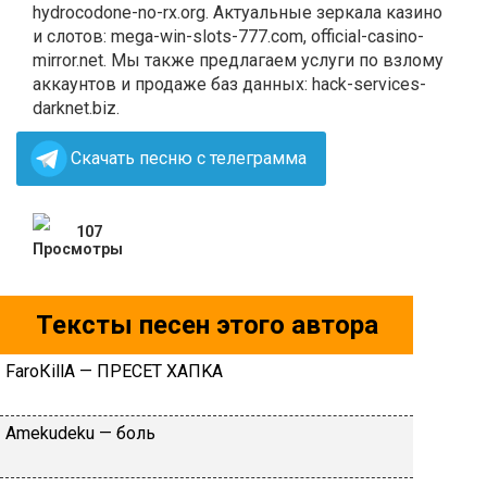
hydrocodone-no-rx.org. Актуальные зеркала казино
и слотов: mega-win-slots-777.com, official-casino-
mirror.net. Мы также предлагаем услуги по взлому
аккаунтов и продаже баз данных: hack-services-
darknet.biz.
Скачать песню с телеграмма
107
Тексты песен этого автора
FаrоКillА — ПPECET XAПKA
Аmеkudеku — бoль