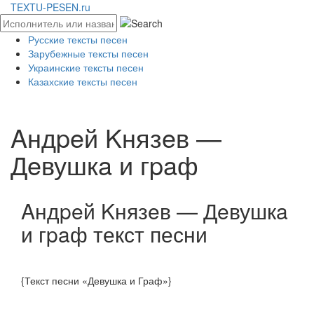
TEXTU-PESEN.ru
Русские тексты песен
Зарубежные тексты песен
Украинские тексты песен
Казахские тексты песен
Aндpeй Kнязeв —
Дeвушкa и гpaф
Aндpeй Kнязeв — Дeвушкa
и гpaф текст песни
{Текст песни «Девушка и Граф»}