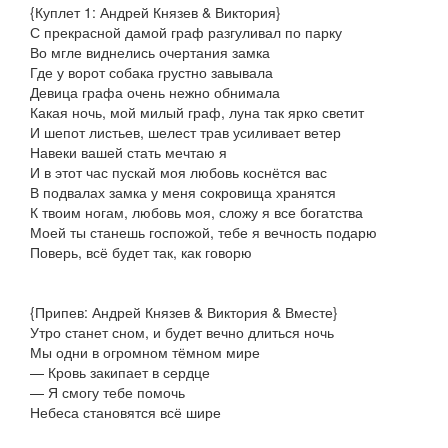
{Куплет 1: Андрей Князев & Виктория}
С прекрасной дамой граф разгуливал по парку
Во мгле виднелись очертания замка
Где у ворот собака грустно завывала
Девица графа очень нежно обнимала
Какая ночь, мой милый граф, луна так ярко светит
И шепот листьев, шелест трав усиливает ветер
Навеки вашей стать мечтаю я
И в этот час пускай моя любовь коснётся вас
В подвалах замка у меня сокровища хранятся
К твоим ногам, любовь моя, сложу я все богатства
Моей ты станешь госпожой, тебе я вечность подарю
Поверь, всё будет так, как говорю
{Припев: Андрей Князев & Виктория & Вместе}
Утро станет сном, и будет вечно длиться ночь
Мы одни в огромном тёмном мире
— Кровь закипает в сердце
— Я смогу тебе помочь
Небеса становятся всё шире