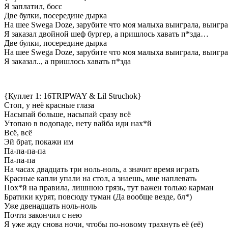
Я заплатил, босс
Две булки, посередине дырка
На шее Swega Doze, зарубите что моя малыха выиграла, выигр
Я заказал двойной шеф бургер, а пришлось хавать п*зда…
Две булки, посередине дырка
На шее Swega Doze, зарубите что моя малыха выиграла, выигр
Я заказал.., а пришлось хавать п*зда
{Куплет 1: 16TRIPWAY & Lil Struchok}
Стоп, у неё красные глаза
Насыпай больше, насыпай сразу всё
Утопаю в водопаде, нету вайба иди нах*й
Всё, всё
Эй брат, покажи им
Па-па-па-па
Па-па-па
На часах двадцать три ноль-ноль, а значит время играть
Красные капли упали на стол, а знаешь, мне наплевать
Пох*й на правила, лишнюю грязь, тут важен только карман
Братики курят, повсюду туман (Да вообще везде, бл*)
Уже двенадцать ноль-ноль
Почти закончил с нею
Я уже жду снова ночи, чтобы по-новому трахнуть её (её)