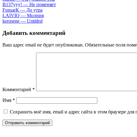
B137yyy! — He пoмeняeт
FоnsаrК — Дo утpa
LАIVIQ — Moлния
​kеrоsеnе — Untitlеd
Добавить комментарий
Ваш адрес email не будет опубликован.
Обязательные поля пом
Комментарий
*
Имя
*
Сохранить моё имя, email и адрес сайта в этом браузере д