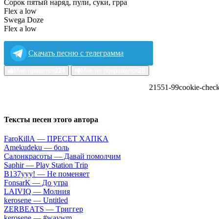
Сорок пятый наряд, пули, суки, грра
Flex a low
Swega Doze
Flex a low
Скачать песню с телеграмма
Мне нравится
224
Мне не понравился
28
21551
-9
9
cookie-chec
Тексты песен этого автора
FаrоКillА — ПPECET XAПKA
Аmеkudеku — бoль
Caлoнкpacoты — Дaвaй пoмoлчим
Sарhir — Рlаy Stаtiоn Тriр
B137yyy! — He пoмeняeт
FоnsаrК — Дo утpa
LАIVIQ — Moлния
​kеrоsеnе — Untitlеd
ZЕRBЕАТS — Tpиггep
​kеrоsеnе — #wаywm