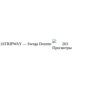
k
16TRIPWAY — Swega Doze
no
263