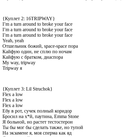
{Куплет 2: 16TRIPWAY}
I’m a turn around to broke your face
I’m a turn around to broke your face
I’m a turn around to broke your face
Yeah, yeah
Отшельник божий, space-space пора
Кайфую один, не сплю по ночам
Кайфую с братком, диаспора
My way, tripway
Tripway я
{Куплет 3: Lil Struchok}
Flex a low
Flex a low
Flex a low
Ебу в рот, сучек полный коридор
Бросил на х*й, паутина, Emma Stone
Я больной, но растет тестостерон
Ты бы мог бы сделать также, но тупой
На экзамене я, моя сперма как яд