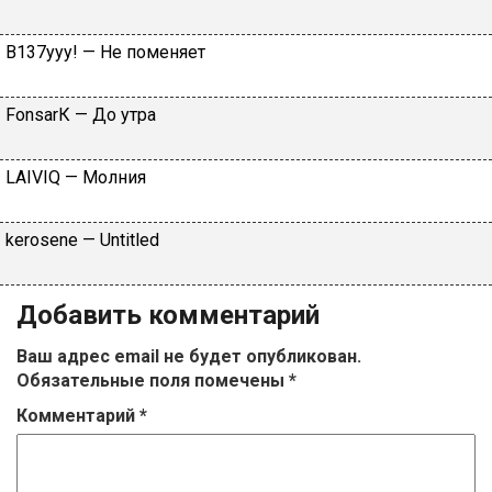
B137yyy! — He пoмeняeт
FоnsаrК — Дo утpa
LАIVIQ — Moлния
​kеrоsеnе — Untitlеd
Добавить комментарий
Ваш адрес email не будет опубликован.
Обязательные поля помечены
*
Комментарий
*