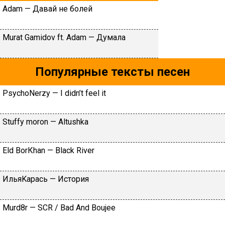
Adam — Давай не болей
Murat Gamidov ft. Adam — Думала
Популярные тексты песен
PsychoNerzy — I didn’t feel it
Stuffy mоrоn — Аltushkа
Еld BоrКhаn — Blасk Rivеr
ИльяKapacь — Иcтopия
Murd8r — SCR / Bad And Boujee