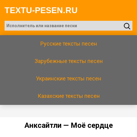
TEXTU-PESEN.RU
Русские тексты песен
Зарубежные тексты песен
Украинские тексты песен
Казахские тексты песен
Aнкcaйтли — Moë cepдцe