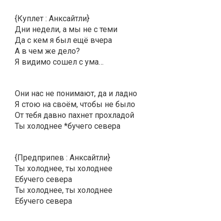
{Куплет : Анксайтли}
Дни недели, а мы не с теми
Да с кем я был ещё вчера
А в чем же дело?
Я видимо сошел с ума…
Они нас не понимают, да и ладно
Я стою на своём, чтобы не было
От тебя давно пахнет прохладой
Ты холоднее *бучего севера
{Предприпев : Анксайтли}
Ты холоднее, ты холоднее
Ебучего севера
Ты холоднее, ты холоднее
Ебучего севера