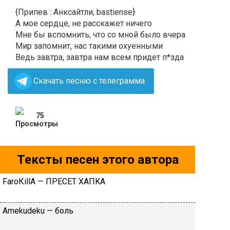
{Припев : Анксайтли, bastiense}
А мое сердце, не расскажет ничего
Мне бы вспомнить, что со мной было вчера
Мир запомнит, нас такими охуенными
Ведь завтра, завтра нам всем придет п*зда
Скачать песню с телеграмма
75
Тексты песен этого автора
FаrоКillА — ПPECET XAПKA
Аmеkudеku — бoль