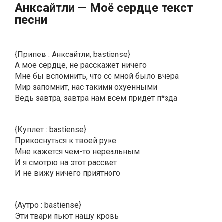
Aнкcaйтли — Moë cepдцe текст
песни
{Припев : Анксайтли, bastiense}
А мое сердце, не расскажет ничего
Мне бы вспомнить, что со мной было вчера
Мир запомнит, нас такими охуенными
Ведь завтра, завтра нам всем придет п*зда
{Куплет : bastiense}
Прикоснуться к твоей руке
Мне кажется чем-то нереальным
И я смотрю на этот рассвет
И не вижу ничего приятного
{Аутро : bastiense}
Эти твари пьют нашу кровь